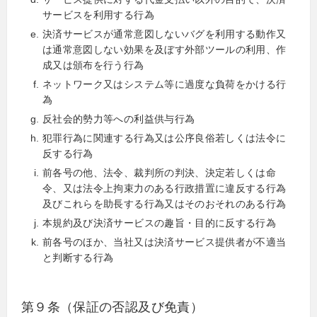
サービスを利用する行為
決済サービスが通常意図しないバグを利用する動作又
は通常意図しない効果を及ぼす外部ツールの利用、作
成又は頒布を行う行為
ネットワーク又はシステム等に過度な負荷をかける行
為
反社会的勢力等への利益供与行為
犯罪行為に関連する行為又は公序良俗若しくは法令に
反する行為
前各号の他、法令、裁判所の判決、決定若しくは命
令、又は法令上拘束力のある行政措置に違反する行為
及びこれらを助長する行為又はそのおそれのある行為
本規約及び決済サービスの趣旨・目的に反する行為
前各号のほか、当社又は決済サービス提供者が不適当
と判断する行為
第９条（保証の否認及び免責）